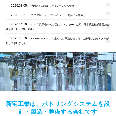
>
2026.08.05.
製造終了のお知らせ（ロータリ洗壜機）
>
2026.05.21.
2026年度 オープンカンパニー開催のお知らせ
2026.04.10.
2026年展示会への出展について（MEX金沢、日本醸造機械用品総合
>
展示会、FOOMA JAPAN）
2025.06.19.
FOOMAJAPAN2025東京に出展致しました。ご来場いただきありが
>
とうございました。
新宅工業は、ボトリングシステムを設
計・製造・整備する会社です